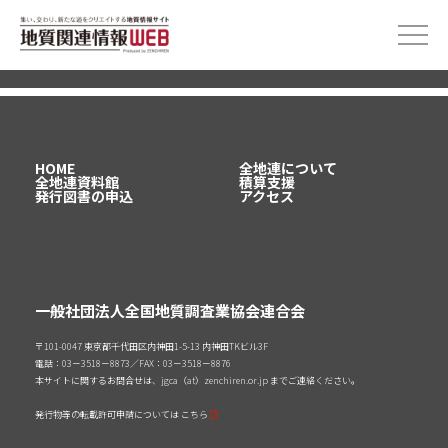
指定されたページは見つかりませんでした。
HOME
全地連について
全地連資料館
積算支援
発行図書の申込
アクセス
一般社団法人全国地質調査業協会連合会
〒101-0047 東京都千代田区内神田1-5-13 内神田TKビル3F
電話：03－3518－8873／FAX：03－3518－8876
本サイトに関するお問合せは、jgca（at）zenchiren.or.jp までご連絡ください。
発行物等の転載許可申請については
こちら