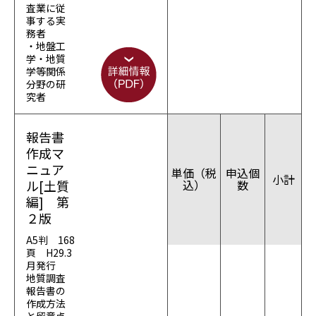
査業に従
事する実
務者
・地盤工
学・地質
学等関係
分野の研
究者
報告書
作成マ
ニュア
単価（税
申込個
小計
ル[土質
込）
数
編] 第
２版
A5判 168
頁 H29.3
月発行
地質調査
報告書の
作成方法