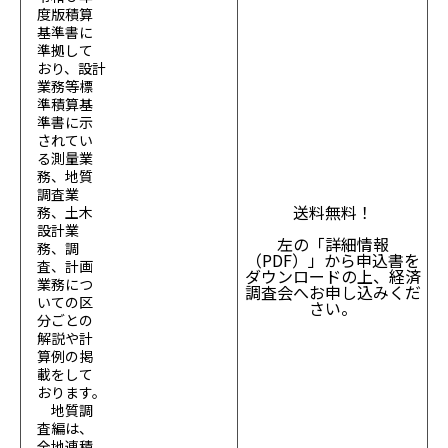
度版積算
基準書に
準拠して
おり、設計
業務等標
準積算基
準書に示
されてい
る測量業
務、地質
調査業
送料無料！
務、土木
設計業
左の「詳細情報
務、調
（PDF）」から申込書を
査、計画
ダウンロードの上、経済
業務につ
調査会へお申し込みくだ
いての区
さい。
分ごとの
解説や計
算例の掲
載をして
おります。
地質調
査編は、
全地連積