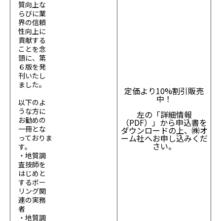
質向上な
らびに業
界の信頼
性向上に
貢献する
ことを念
頭に、第
６版を発
刊いたし
ました。
定価より10%割引販売
中！
以下のよ
うな方に
左の「詳細情報
お勧めの
（PDF）」から申込書を
一冊とな
ダウンロードの上、㈱オ
ーム社へお申し込みくだ
っておりま
さい。
す。
・地質調
査技師を
はじめと
するボー
リング関
連の実務
者
・地質調