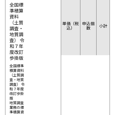
全国標
準積算
資料
（土質
単価（税
申込個
小計
込）
数
調査・
地質調
査） 令
和７年
度改訂
歩掛版
全国標準
積算資料
（土質調
査・地質
調査） 令
和７年度
改訂歩掛
版
地質調査
業務の標
準積算資