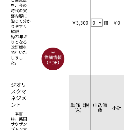
と留意点
を、今の
時代の実
務内容に
沿って分か
￥
3,300
冊
￥
0
りやすく
解説
約22年ぶ
りとなる
改訂版を
発行いた
しまし
た。
ジオリ
スクマ
ネジメ
ント
単価（税
申込個
小計
込）
数
本書
は、英国
サウザン
プトン大