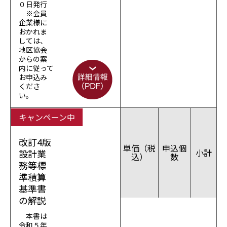
０日発行
※会員
企業様に
おかれま
しては、
地区協会
からの案
内に従って
お申込み
くださ
い。
キャンペーン中
改訂4版
単価（税
申込個
小計
設計業
込）
数
務等標
準積算
基準書
の解説
本書は
令和５年