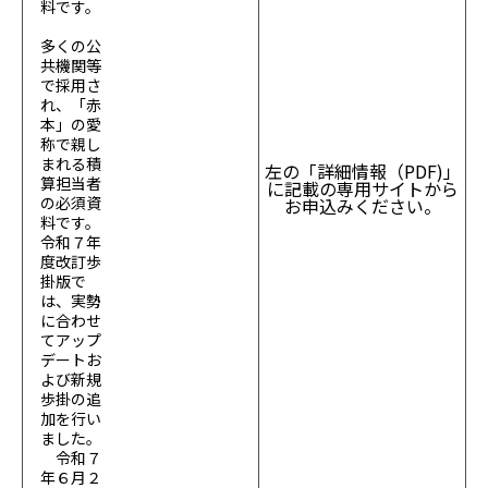
料です。
多くの公
共機関等
で採用さ
れ、「赤
本」の愛
称で親し
まれる積
左の「詳細情報（PDF)」
算担当者
に記載の専用サイトから
の必須資
お申込みください。
料です。
令和７年
度改訂歩
掛版で
は、実勢
に合わせ
てアップ
デートお
よび新規
歩掛の追
加を行い
ました。
令和７
年６月２