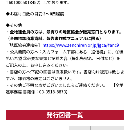
T6010005018452）しております。
◆お届け日数の目安:
3～8日程度
◆その他
・
全地連会員の方は、最寄りの地区協会が販売窓口となります。
（全国標準積算資料、報告書作成マニュアルに限る）
［地区協会連絡先］
https://www.zenchiren.or.jp/jgca/#anc9
・公共機関の方へ：入力フォーム下部にある「通信欄」に、①後
払い希望 ②必要な書類と記載内容（提出先宛名、日付など）を
ご記入の上、お申し込みください。
・書店の方へ:下記の図書は直販扱いです。書店向け販売は致しま
すが、卸価格の設定はございません。
・その他ご不明な点がございましたらご連絡ください。 【全地
連事務局 書籍係：03-3518-8873】
発行図書一覧